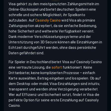
Visa gehört zu den meistgenutzten Zahlungsmitteln im
Online-Glücksspiel und bietet deutschen Spielern eine
schnelle und sichere Möglichkeit, ihr Spielkonto
aufzuladen. Auf
Casinoly Casino
wird Visa als primäre
Zahlungsoption akzeptiert, da sie einfache Bedienung,
hohe Sicherheit und weltweite Verfügbarkeit vereint.
Dank moderner Verschlüsselungssysteme und der
Unterstützung von 3D Secure können alle Einzahlungen in
Echtzeit durchgeführt werden, ohne dass persönliche
Daten gefährdet sind.
Für Spieler in Deutschland bietet Visa auf Casinoly Casino
eine vertraute Lösung, die
sofort
funktioniert. Keine
Drittanbieter, keine komplizierten Prozesse – einfach
Karte auswählen, Betrag eingeben und losspielen. Ob auf
dem Desktop oder mobil, Visa-Einzahlungen sind intuitiv,
transparent und werden ohne Verzögerung verarbeitet.
Wer auf Effizienz und Sicherheit setzt, findet in Visa die
perfekte Option für seine erste Einzahlung auf Casinoly
Casino.