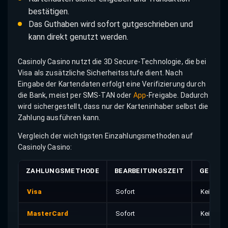
bestätigen.
Das Guthaben wird sofort gutgeschrieben und
kann direkt genutzt werden.
Casinoly Casino nutzt die 3D Secure-Technologie, die bei
Visa als zusätzliche Sicherheitsstufe dient. Nach
Eingabe der Kartendaten erfolgt eine Verifizierung durch
die Bank, meist per SMS-TAN oder
App
-Freigabe. Dadurch
wird sichergestellt, dass nur der Karteninhaber selbst die
Zahlung ausführen kann.
Vergleich der wichtigsten Einzahlungsmethoden auf
Casinoly Casino:
ZAHLUNGSMETHODE
BEARBEITUNGSZEIT
GEBÜHR
Visa
Sofort
Keine
MasterCard
Sofort
Keine