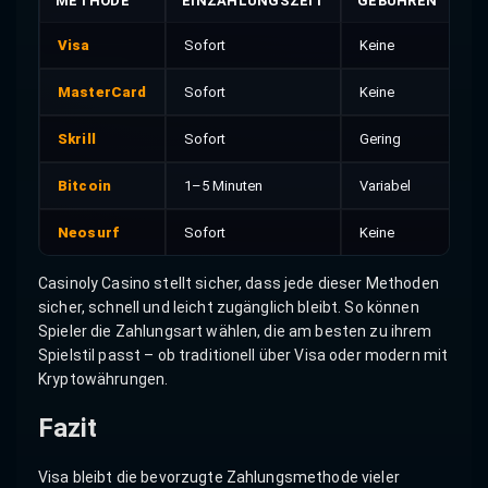
METHODE
EINZAHLUNGSZEIT
GEBÜHREN
A
Visa
Sofort
Keine
Ni
MasterCard
Sofort
Keine
Ni
Skrill
Sofort
Gering
Mi
Bitcoin
1–5 Minuten
Variabel
Se
Neosurf
Sofort
Keine
Se
Casinoly Casino stellt sicher, dass jede dieser Methoden
sicher, schnell und leicht zugänglich bleibt. So können
Spieler die Zahlungsart wählen, die am besten zu ihrem
Spielstil passt – ob traditionell über Visa oder modern mit
Kryptowährungen.
Fazit
Visa bleibt die bevorzugte Zahlungsmethode vieler