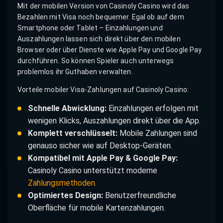
Mit der mobilen Version von Casinoly Casino wird das
Bezahlen mit Visa noch bequemer. Egal ob auf dem
Smartphone oder Tablet – Einzahlungen und
Auszahlungen lassen sich direkt über den mobilen
Browser oder über Dienste wie Apple Pay und Google Pay
durchführen. So können Spieler auch unterwegs
problemlos ihr Guthaben verwalten.
Vorteile mobiler Visa-Zahlungen auf Casinoly Casino:
Schnelle Abwicklung:
Einzahlungen erfolgen mit
wenigen Klicks, Auszahlungen direkt über die App.
Komplett verschlüsselt:
Mobile Zahlungen sind
genauso sicher wie auf Desktop-Geräten.
Kompatibel mit Apple Pay & Google Pay:
Casinoly Casino unterstützt moderne
Zahlungsmethoden
.
Optimiertes Design:
Benutzerfreundliche
Oberfläche für mobile Kartenzahlungen.