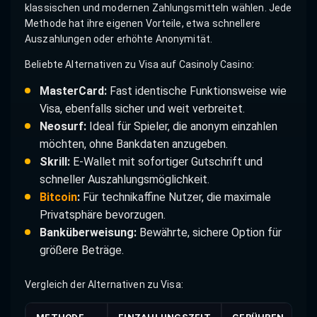
klassischen und modernen Zahlungsmitteln wählen. Jede
Methode hat ihre eigenen Vorteile, etwa schnellere
Auszahlungen oder erhöhte Anonymität.
Beliebte Alternativen zu Visa auf Casinoly Casino:
MasterCard:
Fast identische Funktionsweise wie
Visa, ebenfalls sicher und weit verbreitet.
Neosurf:
Ideal für Spieler, die anonym einzahlen
möchten, ohne Bankdaten anzugeben.
Skrill:
E-Wallet mit sofortiger Gutschrift und
schneller Auszahlungsmöglichkeit.
Bitcoin
:
Für technikaffine Nutzer, die maximale
Privatsphäre bevorzugen.
Banküberweisung:
Bewährte, sichere Option für
größere Beträge.
Vergleich der Alternativen zu Visa: