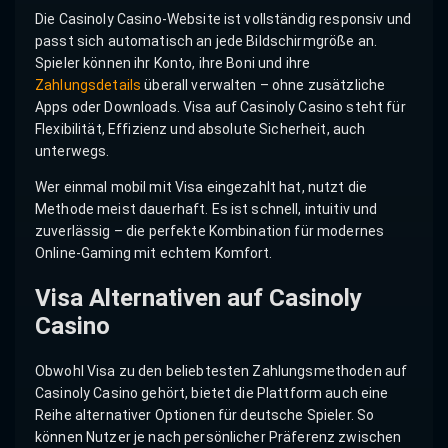
Die Casinoly Casino-Website ist vollständig responsiv und
passt sich automatisch an jede Bildschirmgröße an.
Spieler können ihr Konto, ihre Boni und ihre
Zahlungsdetails
überall verwalten – ohne zusätzliche
Apps oder Downloads. Visa auf Casinoly Casino steht für
Flexibilität, Effizienz und absolute Sicherheit, auch
unterwegs.
Wer einmal mobil mit Visa eingezahlt hat, nutzt die
Methode meist dauerhaft. Es ist schnell, intuitiv und
zuverlässig – die perfekte Kombination für modernes
Online-Gaming mit echtem Komfort.
Visa Alternativen auf Casinoly
Casino
Obwohl Visa zu den beliebtesten Zahlungsmethoden auf
Casinoly Casino gehört, bietet die Plattform auch eine
Reihe alternativer Optionen für deutsche Spieler. So
können Nutzer je nach persönlicher Präferenz zwischen