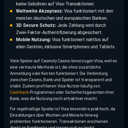
keine Gebühren auf Visa-Transaktionen.
Weltweite Akzeptanz:
Visa funktioniert mit den
meisten deutschen und europäischen Banken.
3D Secure Schutz:
Jede Zahlung wird durch
Zwei-Faktor-Authentifizierung abgesichert.
Mobile Nutzung:
Visa funktioniert nahtlos auf
allen Geräten, inklusive Smartphones und Tablets.
Viele Spieler auf Casinoly Casino bevorzugen Visa, weil es
eine vertraute Methode ist, die ohne zusätzliche
Anmeldung oder Konten funktioniert. Die Verbindung
zwischen Casino, Bank und Spieler ist transparent und
stabil. Zudem profitieren Visa-Nutzer häufig von
Cashback
-Programmen oder Sicherheitsgarantien ihrer
Bank, was die Nutzung noch attraktiver macht.
Für regelmäßige Spieler ist Visa besonders praktisch, da
Einzahlungen über Wochen und Monate hinweg
problemlos funktionieren. Transaktionen erscheinen
direkt im Bankkonto und lassen sich so leicht