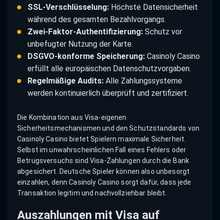
SSL-Verschlüsselung:
Höchste Datensicherheit
während des gesamten Bezahlvorgangs.
Zwei-Faktor-Authentifizierung:
Schutz vor
unbefugter Nutzung der Karte.
DSGVO-konforme Speicherung:
Casinoly Casino
erfüllt alle europäischen Datenschutzvorgaben.
Regelmäßige Audits:
Alle Zahlungssysteme
werden kontinuierlich überprüft und zertifiziert.
Die Kombination aus Visa-eigenen
Sicherheitsmechanismen und den Schutzstandards von
Casinoly Casino bietet Spielern maximale Sicherheit.
Selbst im unwahrscheinlichen Fall eines Fehlers oder
Betrugsversuchs sind Visa-Zahlungen durch die Bank
abgesichert. Deutsche Spieler können also unbesorgt
einzahlen, denn Casinoly Casino sorgt dafür, dass jede
Transaktion legitim und nachvollziehbar bleibt.
Auszahlungen mit Visa auf