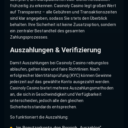
frühzeitig zu erkennen. Casinoly Casino legt großen Wert
auf Transparenz – alle Gebühren und Transaktionszeiten
sind klar angegeben, sodass Sie stets den Überblick
behalten. Ihre Sicherheit ist keine Zusatzoption, sondern
ein zentraler Bestandteil des gesamten
Zahlungsprozesses.
Auszahlungen & Verifizierung
Damit Auszahlungen bei Casinoly Casino reibungslos
ablaufen, gelten klare und faire Richtlinien. Nach
erfolgreicher Identitätsprüfung (KYC) können Gewinne
jederzeit auf das gewählte Konto ausgezahlt werden.
Casinoly Casino bietet mehrere Auszahlungsmethoden
an, die sich in Geschwindigkeit und Verfügbarkeit
unterscheiden, jedoch alle den gleichen
Sicherheitsstandards entsprechen.
So funktioniert die Auszahlung:
Im Benutzerkonto den Bereich „Auszahlen“