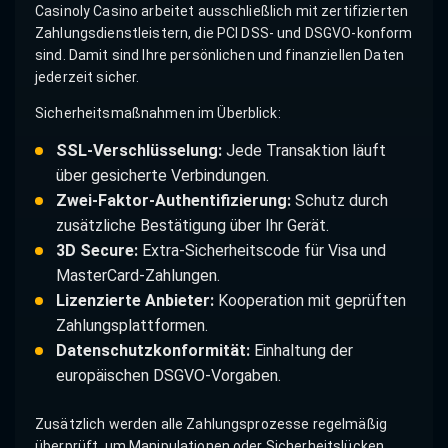
Casinoly Casino arbeitet ausschließlich mit zertifizierten
Zahlungsdienstleistern, die PCI DSS- und DSGVO-konform
sind. Damit sind Ihre persönlichen und finanziellen Daten
jederzeit sicher.
Sicherheitsmaßnahmen im Überblick:
SSL-Verschlüsselung:
Jede Transaktion läuft
über gesicherte Verbindungen.
Zwei-Faktor-Authentifizierung:
Schutz durch
zusätzliche Bestätigung über Ihr Gerät.
3D Secure:
Extra-Sicherheitscode für Visa und
MasterCard-Zahlungen.
Lizenzierte Anbieter:
Kooperation mit geprüften
Zahlungsplattformen.
Datenschutzkonformität:
Einhaltung der
europäischen DSGVO-Vorgaben.
Zusätzlich werden alle Zahlungsprozesse regelmäßig
überprüft, um Manipulationen oder Sicherheitslücken