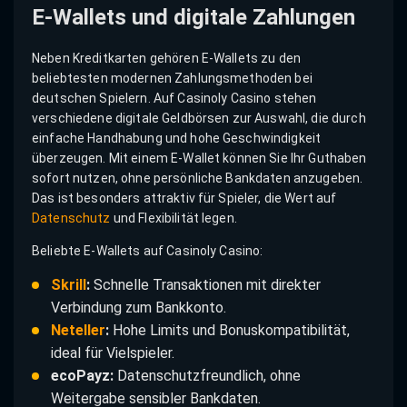
E-Wallets und digitale Zahlungen
Neben Kreditkarten gehören E-Wallets zu den
beliebtesten modernen Zahlungsmethoden bei
deutschen Spielern. Auf Casinoly Casino stehen
verschiedene digitale Geldbörsen zur Auswahl, die durch
einfache Handhabung und hohe Geschwindigkeit
überzeugen. Mit einem E-Wallet können Sie Ihr Guthaben
sofort nutzen, ohne persönliche Bankdaten anzugeben.
Das ist besonders attraktiv für Spieler, die Wert auf
Datenschutz
und Flexibilität legen.
Beliebte E-Wallets auf Casinoly Casino:
Skrill
:
Schnelle Transaktionen mit direkter
Verbindung zum Bankkonto.
Neteller
:
Hohe Limits und Bonuskompatibilität,
ideal für Vielspieler.
ecoPayz:
Datenschutzfreundlich, ohne
Weitergabe sensibler Bankdaten.