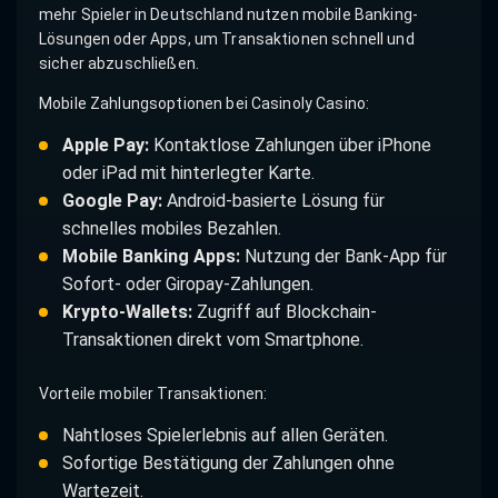
mehr Spieler in Deutschland nutzen mobile Banking-
Lösungen oder Apps, um Transaktionen schnell und
sicher abzuschließen.
Mobile Zahlungsoptionen bei Casinoly Casino:
Apple Pay:
Kontaktlose Zahlungen über iPhone
oder iPad mit hinterlegter Karte.
Google Pay:
Android-basierte Lösung für
schnelles mobiles Bezahlen.
Mobile Banking Apps:
Nutzung der Bank-App für
Sofort- oder Giropay-Zahlungen.
Krypto-Wallets:
Zugriff auf Blockchain-
Transaktionen direkt vom Smartphone.
Vorteile mobiler Transaktionen:
Nahtloses Spielerlebnis auf allen Geräten.
Sofortige Bestätigung der Zahlungen ohne
Wartezeit.