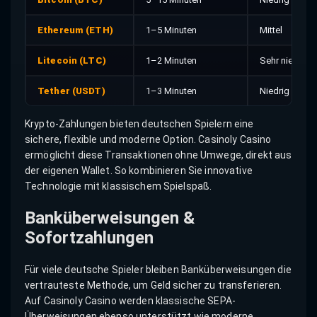
Ethereum (ETH)
1–5 Minuten
Mittel
Litecoin (LTC)
1–2 Minuten
Sehr niedrig
Tether (USDT)
1–3 Minuten
Niedrig
Krypto-Zahlungen bieten deutschen Spielern eine
sichere, flexible und moderne Option. Casinoly Casino
ermöglicht diese Transaktionen ohne Umwege, direkt aus
der eigenen Wallet. So kombinieren Sie innovative
Technologie mit klassischem Spielspaß.
Banküberweisungen &
Sofortzahlungen
Für viele deutsche Spieler bleiben Banküberweisungen die
vertrauteste Methode, um Geld sicher zu transferieren.
Auf Casinoly Casino werden klassische SEPA-
Überweisungen ebenso unterstützt wie moderne