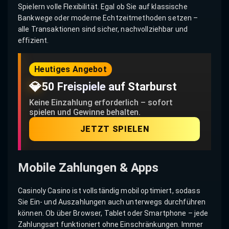
Spielern volle Flexibilität. Egal ob Sie auf klassische
Bankwege oder moderne Echtzeitmethoden setzen –
alle Transaktionen sind sicher, nachvollziehbar und
effizient.
Heutiges Angebot
💎
50 Freispiele auf Starburst
Keine Einzahlung erforderlich – sofort
spielen und Gewinne behalten.
JETZT SPIELEN
Mobile Zahlungen & Apps
Casinoly Casino ist vollständig mobil optimiert, sodass
Sie Ein- und Auszahlungen auch unterwegs durchführen
können. Ob über Browser, Tablet oder Smartphone – jede
Zahlungsart funktioniert ohne Einschränkungen. Immer