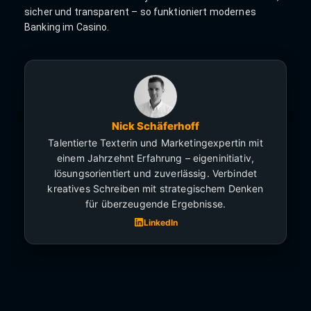
sicher und transparent – so funktioniert modernes
Banking im Casino.
Nick Schäferhoff
Talentierte Texterin und Marketingexpertin mit
einem Jahrzehnt Erfahrung – eigeninitiativ,
lösungsorientiert und zuverlässig. Verbindet
kreatives Schreiben mit strategischem Denken
für überzeugende Ergebnisse.
LinkedIn