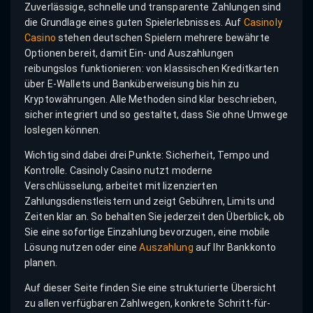
Zuverlässige, schnelle und transparente Zahlungen sind
die Grundlage eines guten Spielerlebnisses. Auf
Casinoly
Casino
stehen deutschen Spielern mehrere bewährte
Optionen bereit, damit Ein- und Auszahlungen
reibungslos funktionieren: von klassischen Kreditkarten
über E-Wallets und Banküberweisung bis hin zu
Kryptowährungen. Alle Methoden sind klar beschrieben,
sicher integriert und so gestaltet, dass Sie ohne Umwege
loslegen können.
Wichtig sind dabei drei Punkte: Sicherheit, Tempo und
Kontrolle. Casinoly Casino nutzt moderne
Verschlüsselung, arbeitet mit lizenzierten
Zahlungsdienstleistern und zeigt Gebühren, Limits und
Zeiten klar an. So behalten Sie jederzeit den Überblick, ob
Sie eine sofortige Einzahlung bevorzugen, eine mobile
Lösung nutzen oder eine
Auszahlung
auf Ihr Bankkonto
planen.
Auf dieser Seite finden Sie eine strukturierte Übersicht
zu allen verfügbaren Zahlwegen, konkrete Schritt-für-