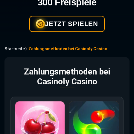
300 Freispiele
JETZT SPIELEN
Startseite
Zahlungsmethoden bei Casinoly Casino
Zahlungsmethoden bei
Casinoly Casino