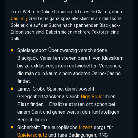
In der Welt der Online Casinos gibt es viele Claims, doch
Casinoly
zieht eine ganz spezielle Klientel an: deutsche
Spieler, die auf der Suche nach spannenden Blackjack-
Erlebnissen sind. Dabei spielen mehrere Faktoren eine
Rolle:
Spielangebot: Über zwanzig verschiedene
Blackjack-Varianten stehen bereit, von Klassikern
bis zu exklusiven, intern entwickelten Versionen,
die man so in kaum einem anderen Online-Casino
findet.
Limits: Große Spanne, damit sowohl
Gelegenheitszocker als auch
High Roller
ihren
Platz finden – Einsätze starten oft schon bei
einem Cent und gehen weit in den fünfstelligen
Bereich hinein.
Sicherheit: Eine europäische
Lizenz
sorgt für
Spielerschutz
und faire Bedingungen. RNG-