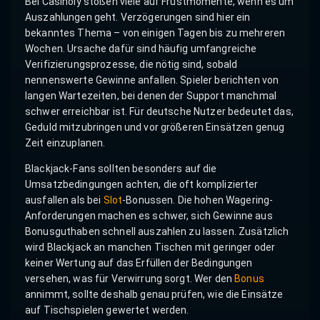
Bei Casinoly stoßen viele auf Frustmomente, wenn es um
Auszahlungen geht. Verzögerungen sind hier ein
bekanntes Thema – von einigen Tagen bis zu mehreren
Wochen. Ursache dafür sind häufig umfangreiche
Verifizierungsprozesse, die nötig sind, sobald
nennenswerte Gewinne anfallen. Spieler berichten von
langen Wartezeiten, bei denen der Support manchmal
schwer erreichbar ist. Für deutsche Nutzer bedeutet das,
Geduld mitzubringen und vor größeren Einsätzen genug
Zeit einzuplanen.
Blackjack-Fans sollten besonders auf die
Umsatzbedingungen achten, die oft komplizierter
ausfallen als bei
Slot
-Bonussen. Die hohen Wagering-
Anforderungen machen es schwer, sich Gewinne aus
Bonusguthaben schnell auszahlen zu lassen. Zusätzlich
wird Blackjack an manchen Tischen mit geringer oder
keiner Wertung auf das Erfüllen der Bedingungen
versehen, was für Verwirrung sorgt. Wer den
Bonus
annimmt, sollte deshalb genau prüfen, wie die Einsätze
auf Tischspielen gewertet werden.