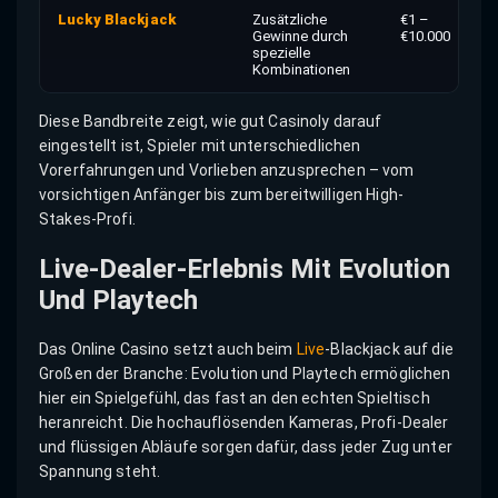
Lucky Blackjack
Zusätzliche
€1 –
Gewinne durch
€10.000
spezielle
Kombinationen
Diese Bandbreite zeigt, wie gut Casinoly darauf
eingestellt ist, Spieler mit unterschiedlichen
Vorerfahrungen und Vorlieben anzusprechen – vom
vorsichtigen Anfänger bis zum bereitwilligen High-
Stakes-Profi.
Live-Dealer-Erlebnis Mit Evolution
Und Playtech
Das Online Casino setzt auch beim
Live
-Blackjack auf die
Großen der Branche: Evolution und Playtech ermöglichen
hier ein Spielgefühl, das fast an den echten Spieltisch
heranreicht. Die hochauflösenden Kameras, Profi-Dealer
und flüssigen Abläufe sorgen dafür, dass jeder Zug unter
Spannung steht.