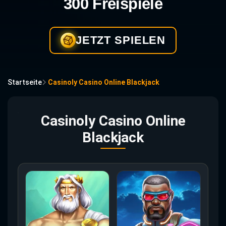
300 Freispiele
JETZT SPIELEN
Startseite
Casinoly Casino Online Blackjack
Casinoly Casino Online
Blackjack