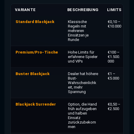
VARIANTE
BESCHREIBUNG
LIMITS
Standard Blackjack
Klassische
€0,10 –
Regeln mit
€10.000
mehreren
Einsätzen je
Runde
Premium/Pro-Tische
Hohe Limits für
€100 –
erfahrene Spieler
€1.500.
und VIPs
000
Buster Blackjack
Dealer hat höhere
€1 –
Bust-
€5.000
Wahrscheinlichk
eit, mehr
Spannung
Blackjack Surrender
Option, die Hand
€0,50 –
früh aufzugeben
€2.500
und halben
Einsatz
zurückzubekom
men