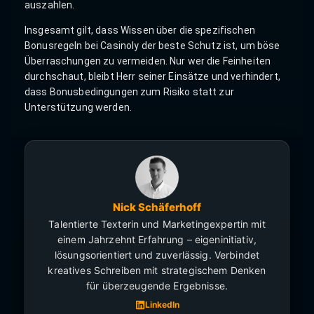
auszahlen.
Insgesamt gilt, dass Wissen über die spezifischen
Bonusregeln bei Casinoly der beste Schutz ist, um böse
Überraschungen zu vermeiden. Nur wer die Feinheiten
durchschaut, bleibt Herr seiner Einsätze und verhindert,
dass Bonusbedingungen zum Risiko statt zur
Unterstützung werden.
Nick Schäferhoff
Talentierte Texterin und Marketingexpertin mit
einem Jahrzehnt Erfahrung – eigeninitiativ,
lösungsorientiert und zuverlässig. Verbindet
kreatives Schreiben mit strategischem Denken
für überzeugende Ergebnisse.
LinkedIn