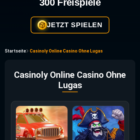
300 Freispiele
JETZT SPIELEN
Startseite
Casinoly Online Casino Ohne Lugas
Casinoly Online Casino Ohne
Lugas