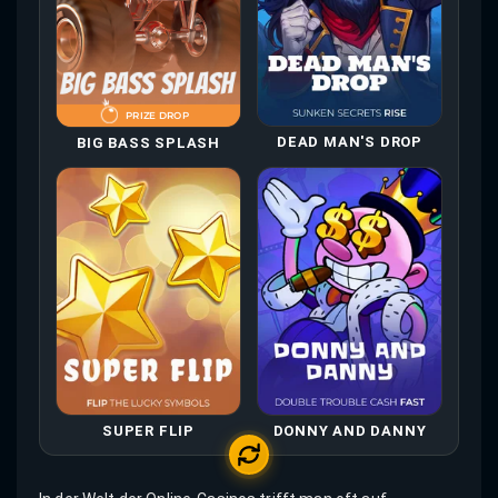
DEAD MAN'S DROP
BIG BASS SPLASH
SUPER FLIP
DONNY AND DANNY