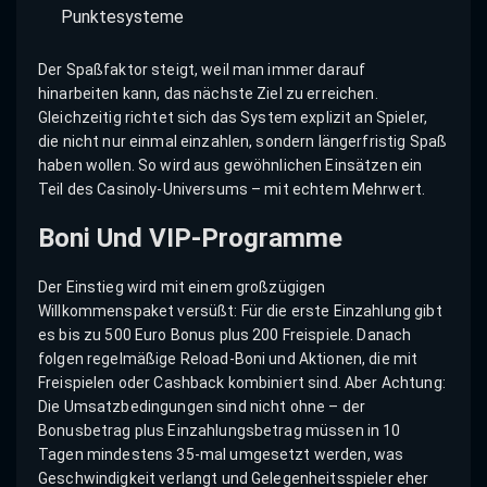
Punktesysteme
Der Spaßfaktor steigt, weil man immer darauf
hinarbeiten kann, das nächste Ziel zu erreichen.
Gleichzeitig richtet sich das System explizit an Spieler,
die nicht nur einmal einzahlen, sondern längerfristig Spaß
haben wollen. So wird aus gewöhnlichen Einsätzen ein
Teil des Casinoly-Universums – mit echtem Mehrwert.
Boni Und VIP-Programme
Der Einstieg wird mit einem großzügigen
Willkommenspaket versüßt: Für die erste Einzahlung gibt
es bis zu 500 Euro Bonus plus 200 Freispiele. Danach
folgen regelmäßige Reload-Boni und Aktionen, die mit
Freispielen oder Cashback kombiniert sind. Aber Achtung:
Die Umsatzbedingungen sind nicht ohne – der
Bonusbetrag plus Einzahlungsbetrag müssen in 10
Tagen mindestens 35-mal umgesetzt werden, was
Geschwindigkeit verlangt und Gelegenheitsspieler eher