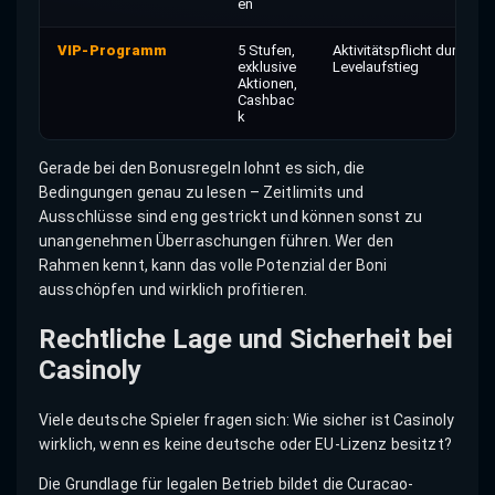
en
VIP-Programm
5 Stufen,
Aktivitätspflicht durch
exklusive
Levelaufstieg
Aktionen,
Cashbac
k
Gerade bei den Bonusregeln lohnt es sich, die
Bedingungen genau zu lesen – Zeitlimits und
Ausschlüsse sind eng gestrickt und können sonst zu
unangenehmen Überraschungen führen. Wer den
Rahmen kennt, kann das volle Potenzial der Boni
ausschöpfen und wirklich profitieren.
Rechtliche Lage und Sicherheit bei
Casinoly
Viele deutsche Spieler fragen sich: Wie sicher ist Casinoly
wirklich, wenn es keine deutsche oder EU-Lizenz besitzt?
Die Grundlage für legalen Betrieb bildet die Curacao-