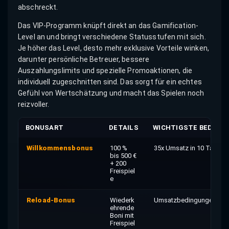
abschreckt.
Das VIP-Programm knüpft direkt an das Gamification-
Level an und bringt verschiedene Statusstufen mit sich.
Je höher das Level, desto mehr exklusive Vorteile winken,
darunter persönliche Betreuer, bessere
Auszahlungslimits und spezielle Promoaktionen, die
individuell zugeschnitten sind. Das sorgt für ein echtes
Gefühl von Wertschätzung und macht das Spielen noch
reizvoller.
BONUSART
DETAILS
WICHTIGSTE BEDING
Willkommensbonus
100 %
35x Umsatz in 10 Tagen
bis 500 €
+ 200
Freispiel
e
Reload-Bonus
Wiederk
Umsatzbedingungen vari
ehrende
Boni mit
Freispiel